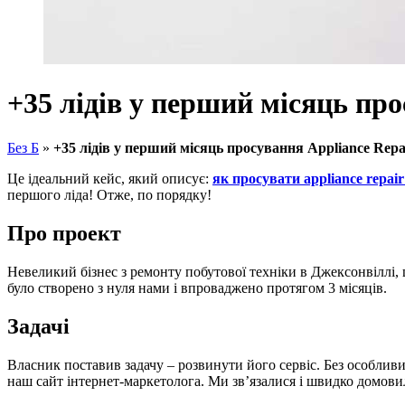
+35 лідів у перший місяць про
Без Б
»
+35 лідів у перший місяць просування Appliance Repa
Це ідеальний кейс, який описує:
як просувати appliance repair
першого ліда! Отже, по порядку!
Про проект
Невеликий бізнес з ремонту побутової техніки в Джексонвіллі, ш
було створено з нуля нами і впроваджено протягом 3 місяців.
Задачі
Власник поставив задачу – розвинути його сервіс. Без особливи
наш сайт інтернет-маркетолога. Ми зв’язалися і швидко домови