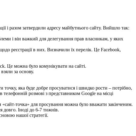
ії і разом затвердили адресу майбутнього сайту. Вийшло так:
леми і він важкий для делегування прав власникам, у яких
одо реєстрації в них. Визначили їх перелік. Це Facebook,
ack. Це можна було комунікувати на сайті.
взяли за основу.
 точку, яка буде добре просуватися і швидко рости – потрібно,
 в телефонній розмові з представником Google на місці
зки «сайт-точка» для просування можна було вважати закінченим.
довго. Іноді до 6-7 тижнів.
сновою нашої стратегії.