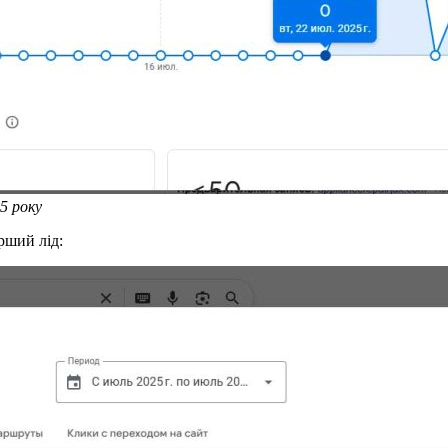
5 року
рший лід: