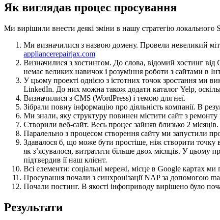
Як виглядав процес просування
Ми вирішили внести деякі зміни в нашу стратегію локального 
Ми визначилися з назвою домену. Провели невеликий міти
appliancerepairjax.com
Визначилися з хостингом. До слова, відомий хостинг від
немає великих навичок і розуміння роботи з сайтами в Інт
У цьому проекті однією з істотних точок зростання ми вик
LinkedIn. До них можна також додати каталог Yelp, оскіл
Визначилися з CMS (WordPress) і темою для неї.
Зібрали повну інформацію про діяльність компанії. В резу
Ми знали, яку структуру повинен містити сайт з ремонту 
Створили веб-сайт. Весь процес зайняв близько 2 місяців.
Паралельно з процесом створення сайту ми запустили про
Здавалося б, що може бути простіше, ніж створити точку 
як з’ясувалося, витратити більше двох місяців. У цьому п
підтвердив її наш клієнт.
Всі елементи: соціальні мережі, місце в Google картах ми
Просування почали з синхронізації NAP за допомогою man
Почали постинг. В якості інфоприводу вирішено було почат
Результати