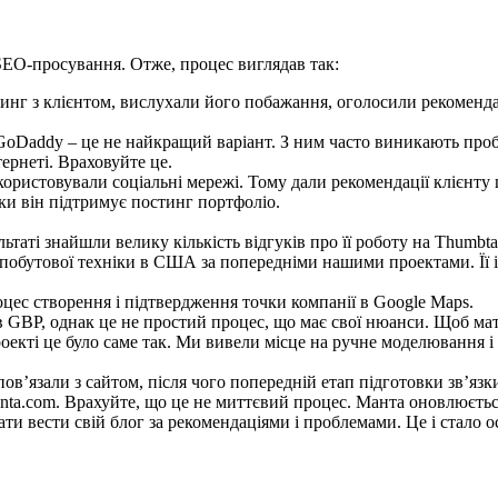
SEO-просування. Отже, процес виглядав так:
нг з клієнтом, вислухали його побажання, оголосили рекомендац
 GoDaddy – це не найкращий варіант. З ним часто виникають проб
ернеті. Враховуйте це.
ористовували соціальні мережі. Тому дали рекомендації клієнту щ
ьки він підтримує постинг портфоліо.
льтаті знайшли велику кількість відгуків про її роботу на Thumbt
побутової техніки в США за попередніми нашими проектами. Її і 
цес створення і підтвердження точки компанії в Google Maps.
в GBP, однак це не простий процес, що має свої нюанси. Щоб мати
роекті це було саме так. Ми вивели місце на ручне моделювання і
 пов’язали з сайтом, після чого попередній етап підготовки зв’я
ta.com. Врахуйте, що це не миттєвий процес. Манта оновлюється 
и вести свій блог за рекомендаціями і проблемами. Це і стало о