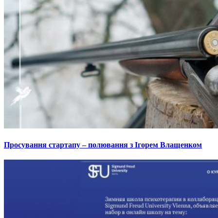
Просування стартапу – полювання з Ігорем Влащенком