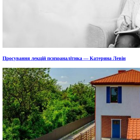
Просування лекцій психоаналітика — Катерина Левін