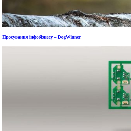
Просування інфобізнесу – DogWinner