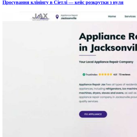
Просування клінінгу в Сіетлі — кейс розкрутки з нуля