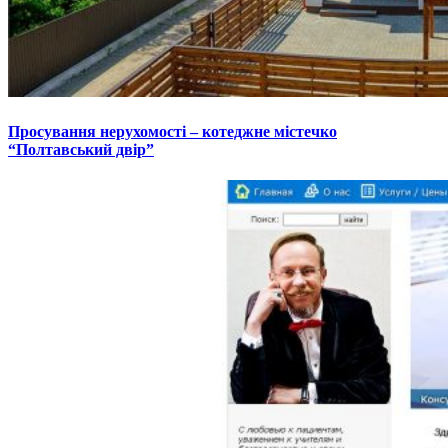
Просування нерухомості – котеджне містечко
“Полтавський двір”